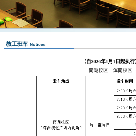
教工班车
Notices
（自
202
6
年
1
月
1
日起执行
南湖校区—浑南校区